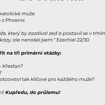
katolické muže
 z Phoenix
e, který by zazdíval zeď a postavil se v trhl
kázy, ale nenašel jsem.“
Ezechiel 22/30
it na tři primární otázky:
– Křesťan?
?
 otcovství tak klíčové pro každého muže?
ní!
Kupředu, do průlomu!