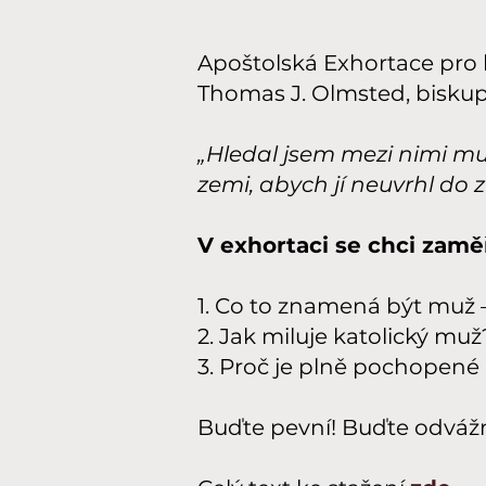
Apoštolská Exhortace pro 
Thomas J. Olmsted, biskup
„Hledal jsem mezi nimi muž
zemi, abych jí neuvrhl do z
V exhortaci se chci zaměř
1. Co to znamená být muž 
2. Jak miluje katolický muž
3. Proč je plně pochopené
Buďte pevní! Buďte odváž