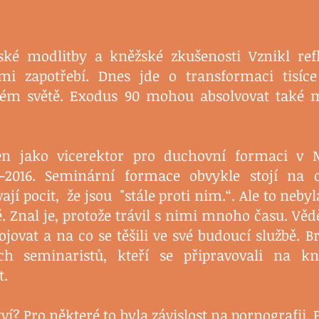
ké modlitby a kněžské zkušenosti Vznikl ref
lmi zapotřebí. Dnes jde o transformaci tisíc
elém světě. Exodus 90 mohou absolvovat
také 
len jako vicerektor pro duchovní formaci v 
2016. Seminární formace obvykle stojí na 
ají pocit, že jsou "stále proti nim.“. Ale to nebyl
. Znal je, protože trávil s nimi mnoho času. Věd
ojovat a na co se těšili ve své budoucí službě. 
h seminaristů, kteří se připravovali na kn
t.
ví? Pro některé to byla závislost na pornografii.