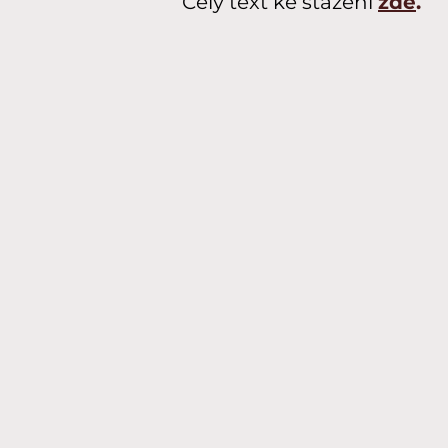
Celý text ke stažení
zde
.