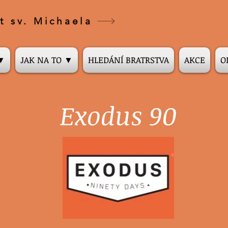
t sv. Michaela
 ▼
JAK NA TO ▼
HLEDÁNÍ BRATRSTVA
AKCE
O
Exodus 90