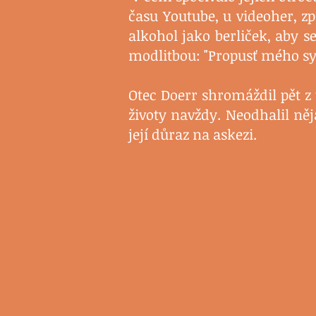
času Youtube, u videoher, zp
alkohol jako berliček, aby se
modlitbou: "Propusť mého syn
Otec Doerr shromáždil pět z 
životy navždy. Neodhalil něj
její důraz na askezi.