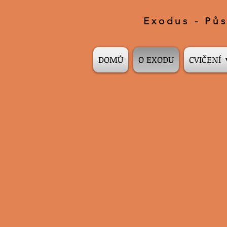
Exodus - Půs
DOMŮ
O EXODU
CVIČENÍ