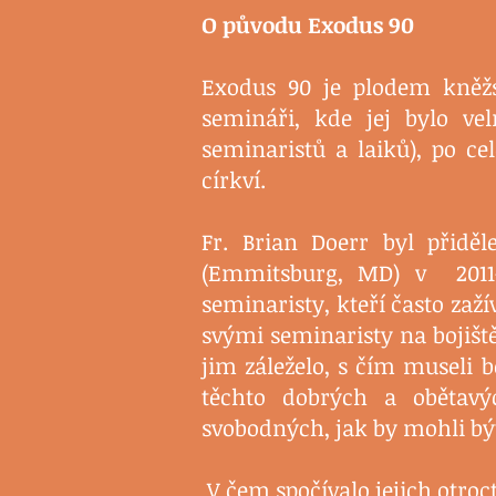
O původu Exodus 90
Exodus 90 je plodem kněžs
semináři, kde jej bylo ve
seminaristů a laiků), po c
církví.
Fr. Brian Doerr byl přidě
(Emmitsburg, MD) v 2011-
seminaristy, kteří často zažív
svými seminaristy na bojiště
jim záleželo, s čím museli b
těchto dobrých a obětavýc
svobodných, jak by mohli bý
V čem spočívalo jejich otroct