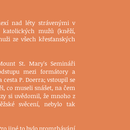
lexí nad léty strávenými v
e katolických mužů (kněží,
muži ze všech křesťanských
Mount St. Mary's Semináři
odstupu mezi formátory a
a cesta P. Doerra; vstoupil se
ěl, co museli snášet, na čem
Brzy si uvědomil, že mnoho z
ěžské svěcení, nebylo tak
 Pro jiné to bylo promrhávání