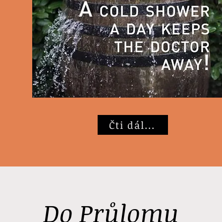
Čti dál...
Do Průlomu