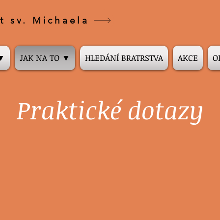
t sv. Michaela
 ▼
JAK NA TO ▼
HLEDÁNÍ BRATRSTVA
AKCE
O
Praktické dotazy