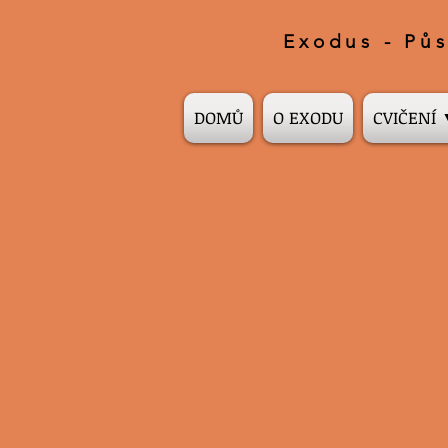
Exodus - Půs
DOMŮ
O EXODU
CVIČENÍ